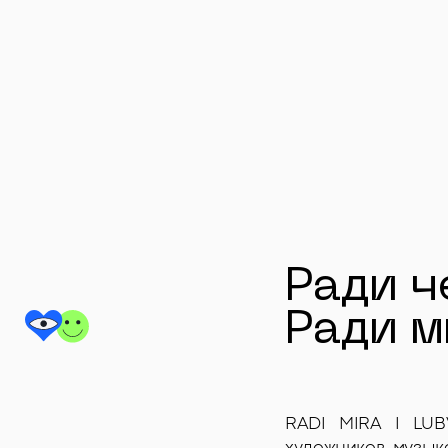
Ради ч
Ради м
RADI MIRA I LUB