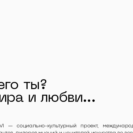
его ты?
ира и любви...
VI — социально-культурный проект, междунаро