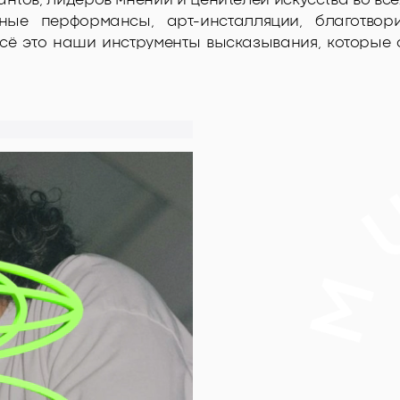
нтов, лидеров мнений и ценителей искусства во все
ные перформансы, арт-инсталляции, благотвор
сё это наши инструменты высказывания, которые 
ь электронной музыки и арта, музыкальный лейбл
иальных и благотворительных инициатив.