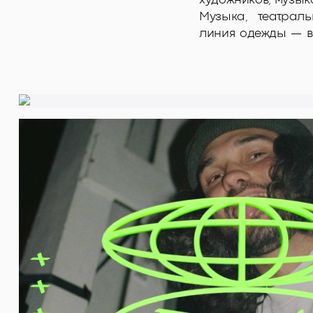
художников, музыка
Музыка, театраль
линия одежды — в
важного.
Мы — это фестивал
платформа для соц